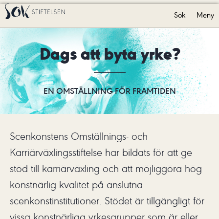
Sök
Meny
Dags att byta yrke?
EN OMSTÄLLNING FÖR FRAMTIDEN
Scenkonstens Omställnings- och
Karriärväxlingsstiftelse har bildats för att ge
stöd till karriärväxling och att möjliggöra hög
konstnärlig kvalitet på anslutna
scenkonstinstitutioner. Stödet är tillgängligt för
vissa konstnärliga yrkesgrupper som är eller